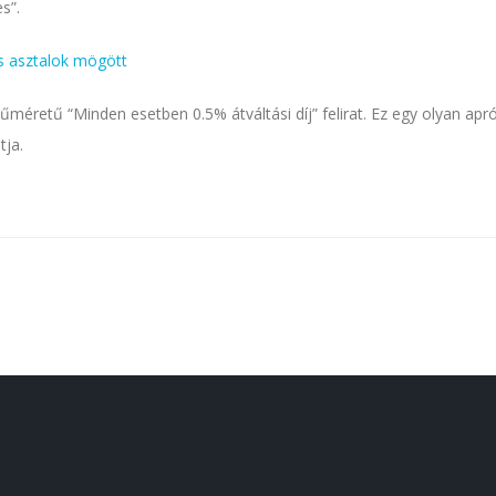
s”.
s asztalok mögött
űméretű “Minden esetben 0.5% átváltási díj” felirat. Ez egy olyan apr
tja.