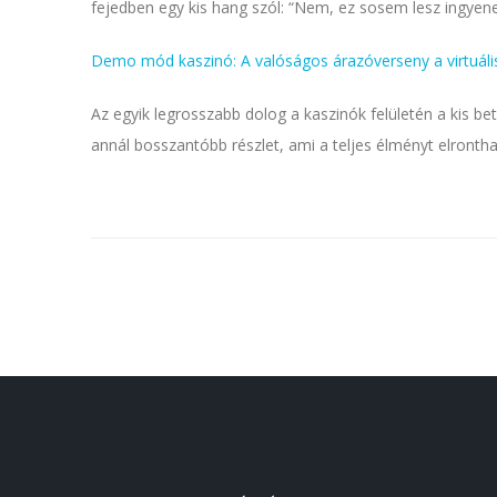
fejedben egy kis hang szól: “Nem, ez sosem lesz ingyene
Demo mód kaszinó: A valóságos árazóverseny a virtuáli
Az egyik legrosszabb dolog a kaszinók felületén a kis bet
annál bosszantóbb részlet, ami a teljes élményt elrontha