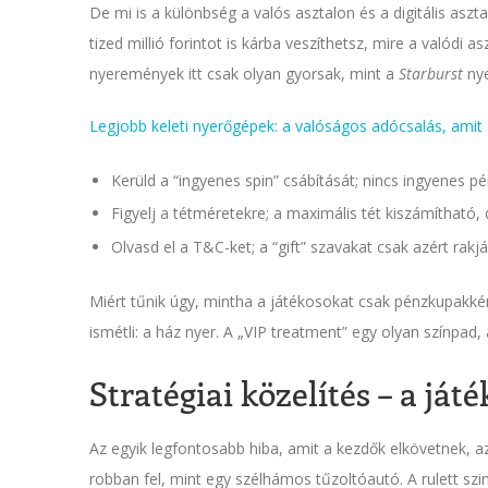
De mi is a különbség a valós asztalon és a digitális asz
tized millió forintot is kárba veszíthetsz, mire a valódi 
nyeremények itt csak olyan gyorsak, mint a
Starburst
nye
Legjobb keleti nyerőgépek: a valóságos adócsalás, amit 
Kerüld a “ingyenes spin” csábítását; nincs ingyenes 
Figyelj a tétméretekre; a maximális tét kiszámítható,
Olvasd el a T&C-ket; a “gift” szavakat csak azért rakj
Miért tűnik úgy, mintha a játékosokat csak pénzkupakk
ismétli: a ház nyer. A „VIP treatment” egy olyan színpad,
Stratégiai közelítés – a ját
Az egyik legfontosabb hiba, amit a kezdők elkövetnek, az
robban fel, mint egy szélhámos tűzoltóautó. A rulett sz