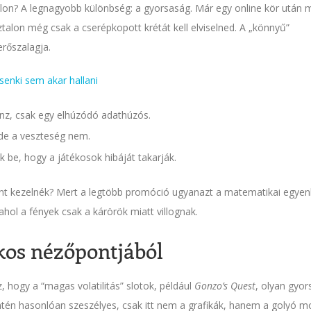
talon? A legnagyobb különbség: a gyorsaság. Már egy online kör után 
asztalon még csak a cserépkopott krétát kell elviselned. A „könnyű”
rőszalagja.
senki sem akar hallani
pénz, csak egy elhúzódó adathúzós.
 de a veszteség nem.
ák be, hogy a játékosok hibáját takarják.
ént kezelnék? Mert a legtöbb promóció ugyanazt a matematikai egyen
 ahol a fények csak a kárörök miatt villognak.
ékos nézőpontjából
, hogy a “magas volatilitás” slotok, például
Gonzo’s Quest
, olyan gyor
intén hasonlóan szeszélyes, csak itt nem a grafikák, hanem a golyó 