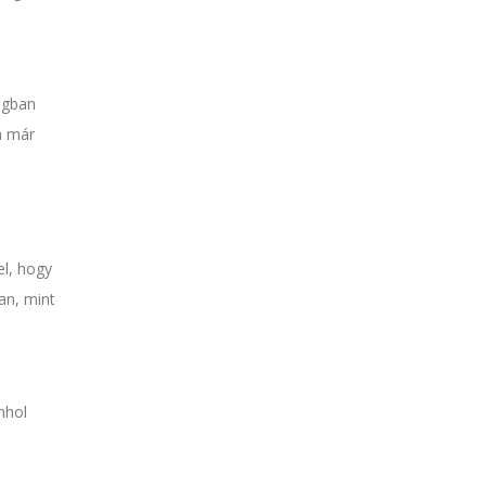
ágban
a már
el, hogy
an, mint
nhol