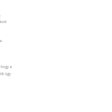
,
ékost
 a
n
, hogy a
nók úgy