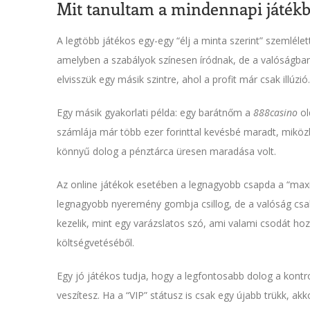
Mit tanultam a mindennapi játékb
A legtöbb játékos egy-egy “élj a minta szerint” szemlélet
amelyben a szabályok színesen íródnak, de a valóságban 
elvisszük egy másik szintre, ahol a profit már csak illúzió.
Egy másik gyakorlati példa: egy barátnőm a
888casino
ol
számlája már több ezer forinttal kevésbé maradt, miköz
könnyű dolog a pénztárca üresen maradása volt.
Az online játékok esetében a legnagyobb csapda a “maxim
legnagyobb nyeremény gombja csillog, de a valóság csak
kezelik, mint egy varázslatos szó, ami valami csodát h
költségvetéséből.
Egy jó játékos tudja, hogy a legfontosabb dolog a kontr
veszítesz. Ha a “VIP” státusz is csak egy újabb trükk, a