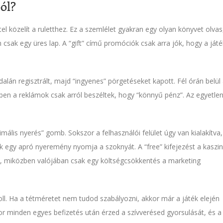
ól?
tel közelít a ruletthez. Ez a szemlélet gyakran egy olyan könyvet olvas
csak egy üres lap. A “gift” című promóciók csak arra jók, hogy a ját
dalán regisztrált, majd “ingyenes” pörgetéseket kapott. Fél órán belül
ben a reklámok csak arról beszéltek, hogy “könnyű pénz”. Az egyetle
ális nyerés” gomb. Sokszor a felhasználói felület úgy van kialakítva
 egy apró nyeremény nyomja a szoknyát. A “free” kifejezést a kaszi
oz, miközben valójában csak egy költségcsökkentés a marketing
oll. Ha a tétméretet nem tudod szabályozni, akkor már a játék elején
kkor minden egyes befizetés után érzed a szívverésed gyorsulását, és a