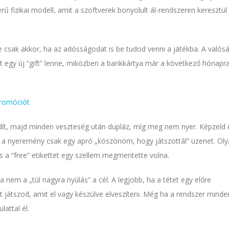
rű fizikai modell, amit a szoftverek bonyolult ál-rendszeren keresztül
e csak akkor, ha az adósságodat is be tudod venni a játékba. A valós
ét egy új “gift” lenne, miközben a bankkártya már a következő hónapr
promóciót
ndít, majd minden veszteség után dupláz, míg meg nem nyer. Képzeld 
l a nyeremény csak egy apró „köszönöm, hogy játszottál” üzenet. Oly
s a “free” etikettet egy szellem megmentette volna.
ha nem a „túl nagyra nyúlás” a cél. A legjobb, ha a tétet egy előre
 játszod, amit el vagy készülve elveszíteni. Még ha a rendszer minde
attal él.