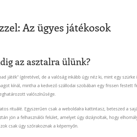
zzel: Az ügyes játékosok
dig az asztalra ülünk?
ad játék” ígéretével, de a valóság inkább úgy néz ki, mint egy szürke 
got kínál, mintha a kedvező szállodai szobában egy frissen festett 
eghatározott valószínűsége.
zatos rituálé. Egyszerűen csak a weboldalra kattintasz, beteszed a saj
tán jön a felhasználói felület, amelyet úgy dizájnoltak, hogy elhomál
szok csak úgy szórakoznak a képernyőn.