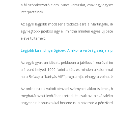
a fő szórakoztató elem. Nincs varázslat, csak egy egysze
interpretálnak.
Az egyik legjobb módszer a tétkezelésre a Martingale, d
egy legtöbb játékos úgy él, mintha minden egyes új bet
eleve túlterhelt.
Legjobb kaland nyerőgépek: Amikor a valóság szúrja a 
Az egyik gyakran idézett példában a játékos 1 euróval i
a 1 euró helyett 1000 forint a tét, és minden alkalomma
ha a
Betway
a “kártyás VIP” programját elhagyta volna, é
Az online rulett valódi pénzzel szárnyalni akkor is lehet, 
meghatározott kvótában tartod, és csak azt a százalékot
“ingyenes” bónuszokkal hintene is, a ház már a pénzfordul