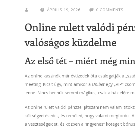
ÁPRILIS 19, 2026
0 COMMENTS
Online rulett valódi pén
valóságos küzdelme
Az első tét – miért még min
Az online kaszinók már évtizedek óta csalogatják a „szab
meeting. Kicsit úgy, mint amikor a
Unibet
egy „VIP” csoma
lenne. Nincs bennük semmi mágikus, csak a ház előre m
Az online rulett valódi pénzzel játszani nem valami titok
költségvetésedet, és reméled, hogy valami megfordul. Az
a veszteségeidet, és közben a “ingyenes” kötegelt bónu