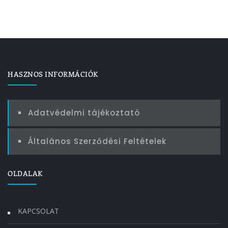
HASZNOS INFORMÁCIÓK
Adatvédelmi tájékoztató
Általános Szerződési Feltételek
OLDALAK
KAPCSOLAT