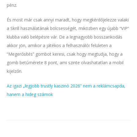
pénz.
És most már csak annyi maradt, hogy megkérdőjelezze valaki
a Skrill használatának bölcsességét, miközben egy újabb “VIP”
klubba való belépésre vár. De a legnagyobb bosszankodás
akkor jön, amikor a játékos a felhasználói felületen a
“Megerősítés” gombot keresi, csak hogy megtudja, hogy a
gomb betűmérete 8 pont, ami szinte olvashatatlan a mobil
kijelzőn.
Az igazi „legjobb trustly kaszinó 2026” nem a reklámcsapda,
hanem a hideg számok