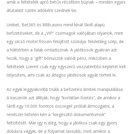
amik a feltételek apró betűs részében bújnak – minden egyes
átutalást szinte adóként szednek be.
Unibet, Bet365 és 888casino mind kínál Skrill-alapú
befizetéseket, de a „VIP” csomagok valójában olyanok, mint
egy olcsó motel frissen felújított szobája: felületileg szép, de
a háttérben a falak omladoznak. A játékosok gyakran azt
hiszik, hogy a “gift” bónuszok valódi pénz, miközben a
feltételek szerint csak egy egyszerű visszatérítési képletet kell
teljesíteni, ami csak az átlagos játékosok agyát terheli le.
Az egyik leggyakoribb trükk a befizetési limitek manipulálása.
A kaszinók azt állítják, hogy “korlátlan fizetés”, de amikor a
Skrill egy 10.000 forintos összeget próbál átmozgatni, a
rendszer hirtelen kéri a “kiegészítő dokumentumok”
feltöltését. Már így is elég, hogy a játékos csak egy gyors
dobásra vágyik, de a folyamat lassúbb, mint amikor a