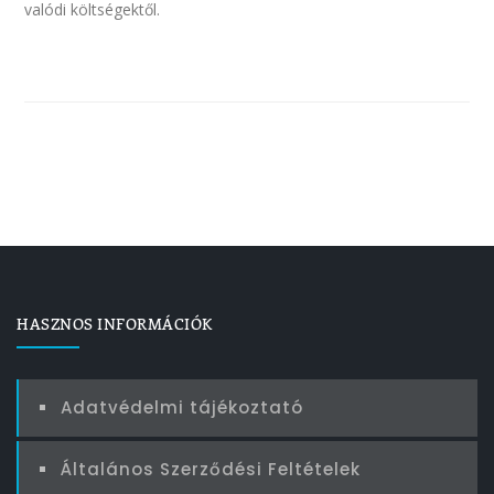
valódi költségektől.
HASZNOS INFORMÁCIÓK
Adatvédelmi tájékoztató
Általános Szerződési Feltételek