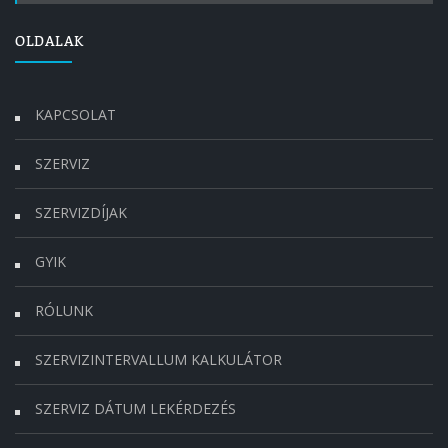
OLDALAK
KAPCSOLAT
SZERVIZ
SZERVIZDÍJAK
GYIK
RÓLUNK
SZERVIZINTERVALLUM KALKULÁTOR
SZERVIZ DÁTUM LEKÉRDEZÉS