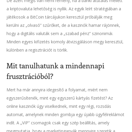
De azért mégis van némi remény, ha a banki átutalás mellett
a kriptovaluta lehetőség is nyílik. Az egyik leírt stratégiában a
játékosok a BitCoin tárcájukon keresztül próbálják meg
kerülni az „olvasó” szűrőket, de a kaszinók hamar rájönnek,
hogy a digitális valuták sem a „szabad pénz” szinonimái.
Minden egyes kifizetés komoly átvizsgáláson megy keresztül,
különben a regisztrációt is törlik.
Mit tanulhatunk a mindennapi
frusztrációból?
Mert ha már annyira idegesítő a folyamat, miért nem
egyszerűsítenék, mint egy egyszerű kártyás fizetést? Az
online kaszinók úgy viselkednek, mint egy régi, rozsdás
automat, amelynek minden gombja egy újabb ügyfélreklámot
indít. A „VIP” csomagok csak egy szép beállítás, amely
megmutatja, hogy a marketinganyák mennyire szeretik a