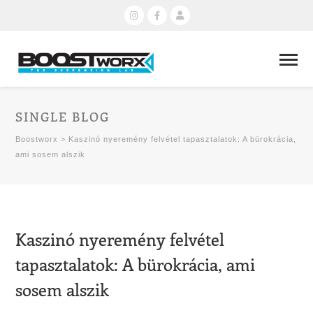
SINGLE BLOG
Boostworx
>
Kaszinó nyeremény felvétel tapasztalatok: A bürokrácia,
ami sosem alszik
Kaszinó nyeremény felvétel
tapasztalatok: A bürokrácia, ami
sosem alszik