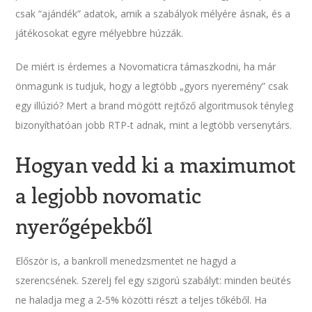
csak “ajándék” adatok, amik a szabályok mélyére ásnak, és a
játékosokat egyre mélyebbre húzzák.
De miért is érdemes a Novomaticra támaszkodni, ha már
önmagunk is tudjuk, hogy a legtöbb „gyors nyeremény” csak
egy illúzió? Mert a brand mögött rejtőző algoritmusok tényleg
bizonyíthatóan jobb RTP-t adnak, mint a legtöbb versenytárs.
Hogyan vedd ki a maximumot
a legjobb novomatic
nyerőgépekből
Először is, a bankroll menedzsmentet ne hagyd a
szerencsének. Szerelj fel egy szigorú szabályt: minden beütés
ne haladja meg a 2‑5% közötti részt a teljes tőkéből. Ha