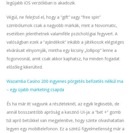
legújabb iOS verziókban is akadozik.
Végül, ne felejtsd el, hogy a “gift” vagy “free spin”
szimbólumok csak a nagyobb márkák, mint a Novomatic,
esetében jelenthetnek valamiféle pszichológiai fegyvert. A
valóságban ezek a “ajándékok” inkább a játékosok elégséges
elvárásait elnyomják, mintha egy kicsiny „lollipop” lenne a
fogorvosnál, amit csak akkor kaphatsz, ha minden fogadat
előzőleg kikerülted.
Wazamba Casino 200 ingyenes pörgetés befizetés nélkül ma
– egy újabb marketing csapda
És ha már itt vagyunk a részleteknél, az egyik legkisebb, de
annál bosszantóbb apróság a kaszinó UI‑ja: a “bet +” gomb
túl apró betűkkel van megjelenítve, hogy szinte olvashatatlan
legyen egy mobiltelefonon. Ez a szintű figyelmetlenség már a