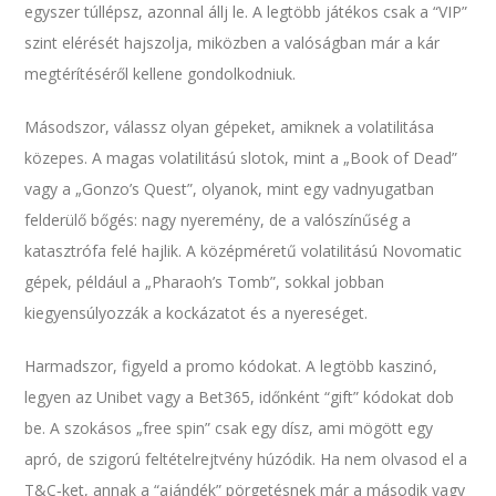
egyszer túllépsz, azonnal állj le. A legtöbb játékos csak a “VIP”
szint elérését hajszolja, miközben a valóságban már a kár
megtérítéséről kellene gondolkodniuk.
Másodszor, válassz olyan gépeket, amiknek a volatilitása
közepes. A magas volatilitású slotok, mint a „Book of Dead”
vagy a „Gonzo’s Quest”, olyanok, mint egy vadnyugatban
felderülő bőgés: nagy nyeremény, de a valószínűség a
katasztrófa felé hajlik. A középméretű volatilitású Novomatic
gépek, például a „Pharaoh’s Tomb”, sokkal jobban
kiegyensúlyozzák a kockázatot és a nyereséget.
Harmadszor, figyeld a promo kódokat. A legtöbb kaszinó,
legyen az Unibet vagy a Bet365, időnként “gift” kódokat dob
be. A szokásos „free spin” csak egy dísz, ami mögött egy
apró, de szigorú feltételrejtvény húzódik. Ha nem olvasod el a
T&C‑ket, annak a “ajándék” pörgetésnek már a második vagy