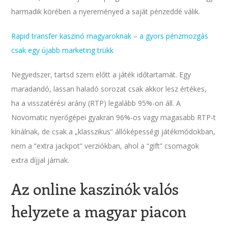
harmadik körében a nyereményed a saját pénzeddé válik.
Rapid transfer kaszinó magyaroknak – a gyors pénzmozgás
csak egy újabb marketing trükk
Negyedszer, tartsd szem előtt a játék időtartamát. Egy
maradandó, lassan haladó sorozat csak akkor lesz értékes,
ha a visszatérési arány (RTP) legalább 95%-on áll. A
Novomatic nyerőgépei gyakran 96%-os vagy magasabb RTP‑t
kínálnak, de csak a „klasszikus” állóképességi játékmódokban,
nem a “extra jackpot” verziókban, ahol a “gift” csomagok
extra díjjal járnak.
Az online kaszinók valós
helyzete a magyar piacon