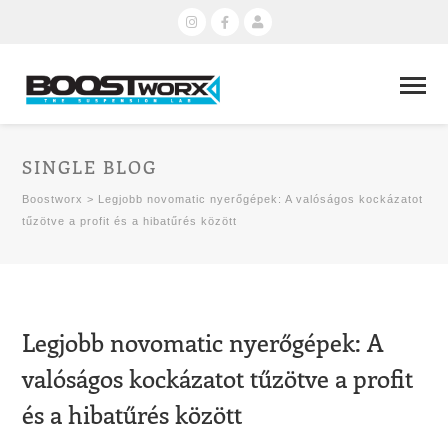
SINGLE BLOG
Boostworx
>
Legjobb novomatic nyerőgépek: A valóságos kockázatot
tűzötve a profit és a hibatűrés között
Legjobb novomatic nyerőgépek: A
valóságos kockázatot tűzötve a profit
és a hibatűrés között