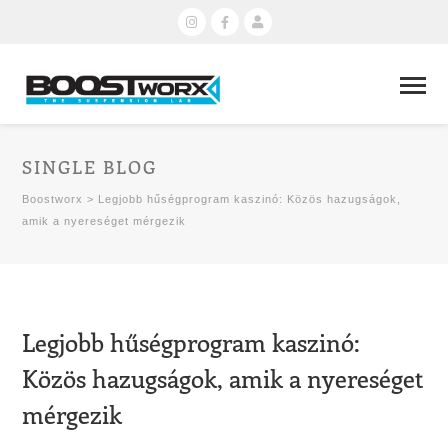
SINGLE BLOG
Boostworx
>
Legjobb hűségprogram kaszinó: Közös hazugságok,
amik a nyereséget mérgezik
Legjobb hűségprogram kaszinó:
Közös hazugságok, amik a nyereséget
mérgezik