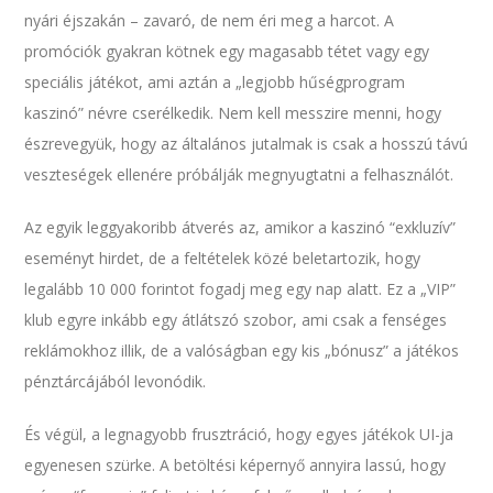
nyári éjszakán – zavaró, de nem éri meg a harcot. A
promóciók gyakran kötnek egy magasabb tétet vagy egy
speciális játékot, ami aztán a „legjobb hűségprogram
kaszinó” névre cserélkedik. Nem kell messzire menni, hogy
észrevegyük, hogy az általános jutalmak is csak a hosszú távú
veszteségek ellenére próbálják megnyugtatni a felhasználót.
Az egyik leggyakoribb átverés az, amikor a kaszinó “exkluzív”
eseményt hirdet, de a feltételek közé beletartozik, hogy
legalább 10 000 forintot fogadj meg egy nap alatt. Ez a „VIP”
klub egyre inkább egy átlátszó szobor, ami csak a fenséges
reklámokhoz illik, de a valóságban egy kis „bónusz” a játékos
pénztárcájából levonódik.
És végül, a legnagyobb frusztráció, hogy egyes játékok UI-ja
egyenesen szürke. A betöltési képernyő annyira lassú, hogy