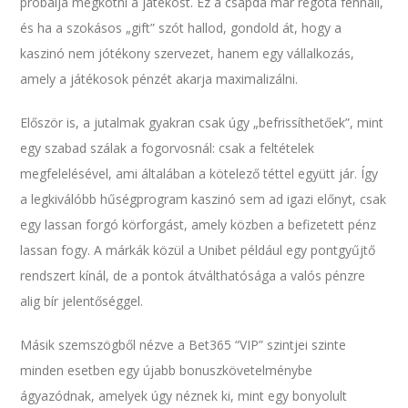
próbálja megkötni a játékost. Ez a csapda már régóta fennáll,
és ha a szokásos „gift” szót hallod, gondold át, hogy a
kaszinó nem jótékony szervezet, hanem egy vállalkozás,
amely a játékosok pénzét akarja maximalizálni.
Először is, a jutalmak gyakran csak úgy „befrissíthetőek”, mint
egy szabad szálak a fogorvosnál: csak a feltételek
megfelelésével, ami általában a kötelező téttel együtt jár. Így
a legkiválóbb hűségprogram kaszinó sem ad igazi előnyt, csak
egy lassan forgó körforgást, amely közben a befizetett pénz
lassan fogy. A márkák közül a Unibet például egy pontgyűjtő
rendszert kínál, de a pontok átválthatósága a valós pénzre
alig bír jelentőséggel.
Másik szemszögből nézve a Bet365 “VIP” szintjei szinte
minden esetben egy újabb bonuszkövetelménybe
ágyazódnak, amelyek úgy néznek ki, mint egy bonyolult