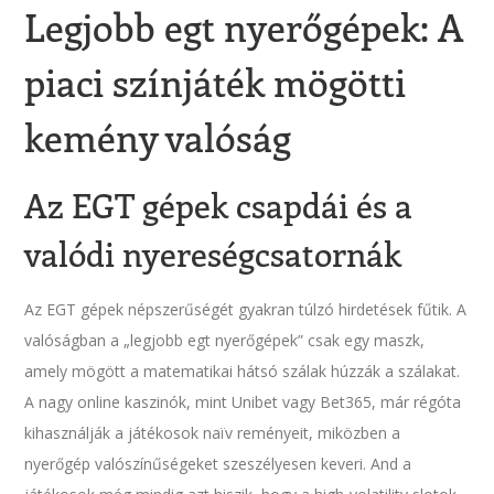
Legjobb egt nyerőgépek: A
piaci színjáték mögötti
kemény valóság
Az EGT gépek csapdái és a
valódi nyereségcsatornák
Az EGT gépek népszerűségét gyakran túlzó hirdetések fűtik. A
valóságban a „legjobb egt nyerőgépek” csak egy maszk,
amely mögött a matematikai hátsó szálak húzzák a szálakat.
A nagy online kaszinók, mint Unibet vagy Bet365, már régóta
kihasználják a játékosok naïv reményeit, miközben a
nyerőgép valószínűségeket szeszélyesen keveri. And a