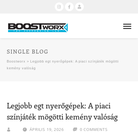
SINGLE BLOG
Boostworx
>
Legjobb egt nyerőgépek: A piaci színjáték mögötti
kemény valóság
Legjobb egt nyerőgépek: A piaci
színjáték mögötti kemény valóság
ÁPRILIS 19, 2026
0 COMMENTS