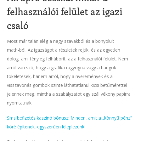
felhasználói felület az igazi
csaló
Most már talán elég a nagy szavakból és a bonyolult
math‑ból. Az igazságot a részletek rejtik, és az egyetlen
dolog, ami tényleg felháborít, az a felhasználói felület. Nem
arról van szó, hogy a grafika ragyogna vagy a hangok
tökéletesek, hanem arról, hogy a nyeremények és a
visszavonás gombok szinte láthatatlanul kicsi betűmérettel
jelennek meg, mintha a szabályzatot egy szál vékony papírra
nyomtatnák.
Sms befizetés kaszinó bónusz: Minden, amit a „könnyű pénz”
köré építenek, egyszerűen leleplezünk