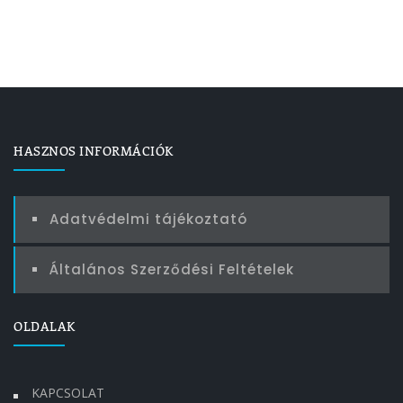
HASZNOS INFORMÁCIÓK
Adatvédelmi tájékoztató
Általános Szerződési Feltételek
OLDALAK
KAPCSOLAT