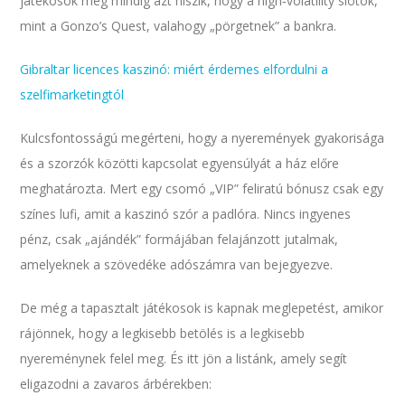
játékosok még mindig azt hiszik, hogy a high‑volatility slotok,
mint a Gonzo’s Quest, valahogy „pörgetnek” a bankra.
Gibraltar licences kaszinó: miért érdemes elfordulni a
szelfimarketingtól
Kulcsfontosságú megérteni, hogy a nyeremények gyakorisága
és a szorzók közötti kapcsolat egyensúlyát a ház előre
meghatározta. Mert egy csomó „VIP” feliratú bónusz csak egy
színes lufi, amit a kaszinó szór a padlóra. Nincs ingyenes
pénz, csak „ajándék” formájában felajánzott jutalmak,
amelyeknek a szövedéke adószámra van bejegyezve.
De még a tapasztalt játékosok is kapnak meglepetést, amikor
rájönnek, hogy a legkisebb betölés is a legkisebb
nyereménynek felel meg. És itt jön a listánk, amely segít
eligazodni a zavaros árbérekben: