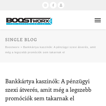
SINGLE BLOG
Boostworx
>
Bankkártya kaszinók: A pénzügyi szexi átverés, amit
még a legszebb promóciók sem takarnak el
Bankkártya kaszinók: A pénzügyi
szexi átverés, amit még a legszebb
promóciók sem takarnak el