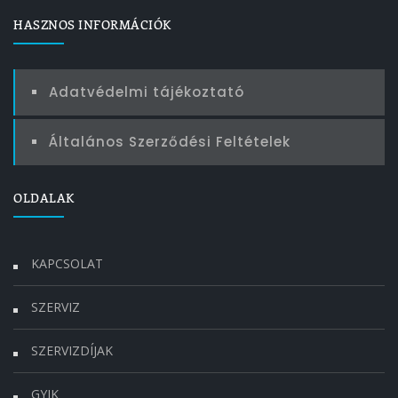
HASZNOS INFORMÁCIÓK
Adatvédelmi tájékoztató
Általános Szerződési Feltételek
OLDALAK
KAPCSOLAT
SZERVIZ
SZERVIZDÍJAK
GYIK