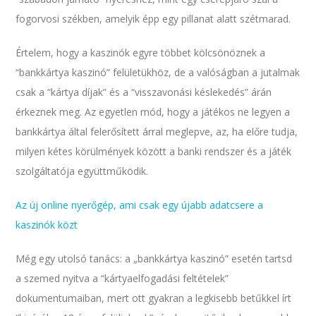
fogorvosi székben, amelyik épp egy pillanat alatt szétmarad.
Értelem, hogy a kaszinók egyre többet kölcsönöznek a
“bankkártya kaszinó” felületükhöz, de a valóságban a jutalmak
csak a “kártya díjak” és a “visszavonási késlekedés” árán
érkeznek meg. Az egyetlen mód, hogy a játékos ne legyen a
bankkártya által felerősített árral meglepve, az, ha előre tudja,
milyen kétes körülmények között a banki rendszer és a játék
szolgáltatója együttműködik.
Az új online nyerőgép, ami csak egy újabb adatcsere a
kaszinók közt
Még egy utolsó tanács: a „bankkártya kaszinó” esetén tartsd
a szemed nyitva a “kártyaelfogadási feltételek”
dokumentumaiban, mert ott gyakran a legkisebb betűkkel írt