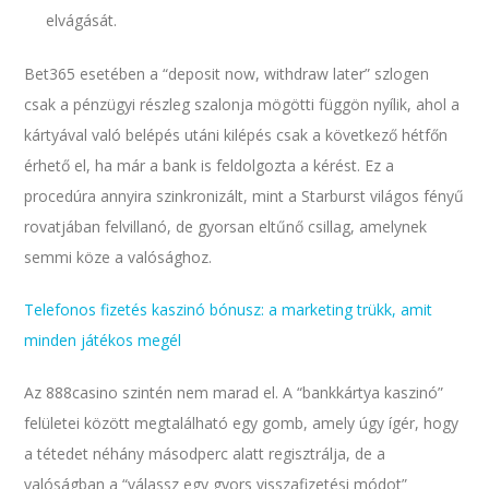
elvágását.
Bet365 esetében a “deposit now, withdraw later” szlogen
csak a pénzügyi részleg szalonja mögötti függön nyílik, ahol a
kártyával való belépés utáni kilépés csak a következő hétfőn
érhető el, ha már a bank is feldolgozta a kérést. Ez a
procedúra annyira szinkronizált, mint a Starburst világos fényű
rovatjában felvillanó, de gyorsan eltűnő csillag, amelynek
semmi köze a valósághoz.
Telefonos fizetés kaszinó bónusz: a marketing trükk, amit
minden játékos megél
Az 888casino szintén nem marad el. A “bankkártya kaszinó”
felületei között megtalálható egy gomb, amely úgy ígér, hogy
a tétedet néhány másodperc alatt regisztrálja, de a
valóságban a “válassz egy gyors visszafizetési módot”