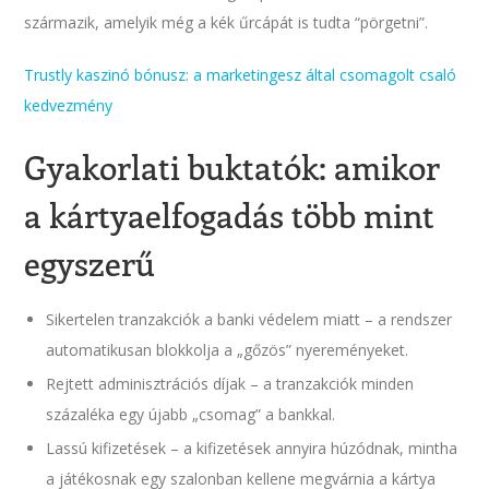
származik, amelyik még a kék űrcápát is tudta “pörgetni”.
Trustly kaszinó bónusz: a marketingesz által csomagolt csaló
kedvezmény
Gyakorlati buktatók: amikor
a kártyaelfogadás több mint
egyszerű
Sikertelen tranzakciók a banki védelem miatt – a rendszer
automatikusan blokkolja a „gőzös” nyereményeket.
Rejtett adminisztrációs díjak – a tranzakciók minden
százaléka egy újabb „csomag” a bankkal.
Lassú kifizetések – a kifizetések annyira húzódnak, mintha
a játékosnak egy szalonban kellene megvárnia a kártya