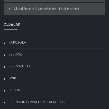
Általános Szerződési Feltételek
OLDALAK
KAPCSOLAT
SZERVIZ
SZERVIZDÍJAK
GYIK
RÓLUNK
SZERVIZINTERVALLUM KALKULÁTOR